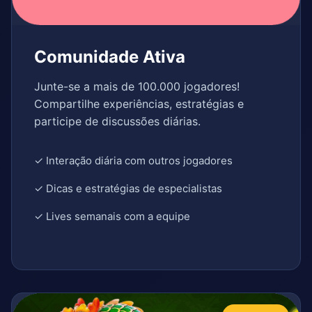
Comunidade Ativa
Junte-se a mais de 100.000 jogadores!
Compartilhe experiências, estratégias e
participe de discussões diárias.
✓ Interação diária com outros jogadores
✓ Dicas e estratégias de especialistas
✓ Lives semanais com a equipe