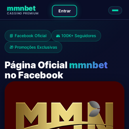
mmnbet
Entrar
CASSINO PREMIUM
📘 Facebook Oficial
👥 100K+ Seguidores
🎁 Promoções Exclusivas
Página Oficial
mmnbet
no Facebook