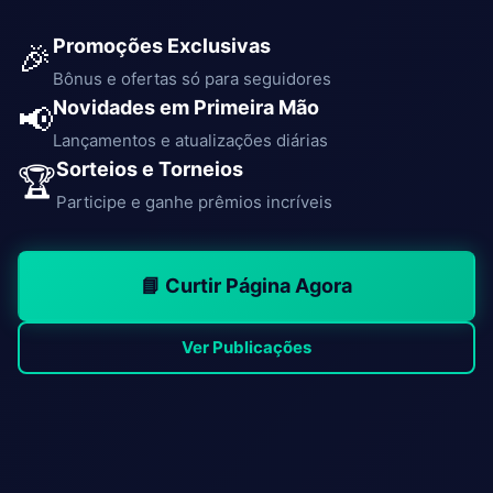
Promoções Exclusivas
🎉
Bônus e ofertas só para seguidores
Novidades em Primeira Mão
📢
Lançamentos e atualizações diárias
Sorteios e Torneios
🏆
Participe e ganhe prêmios incríveis
📘 Curtir Página Agora
Ver Publicações