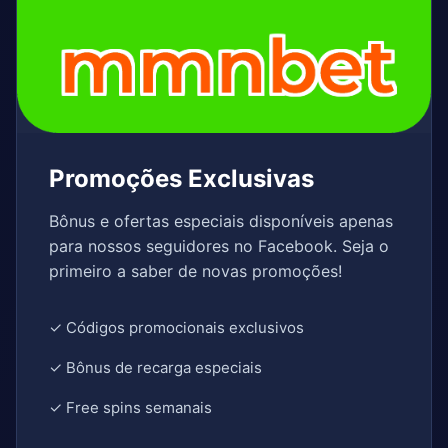
Promoções Exclusivas
Bônus e ofertas especiais disponíveis apenas
para nossos seguidores no Facebook. Seja o
primeiro a saber de novas promoções!
✓ Códigos promocionais exclusivos
✓ Bônus de recarga especiais
✓ Free spins semanais