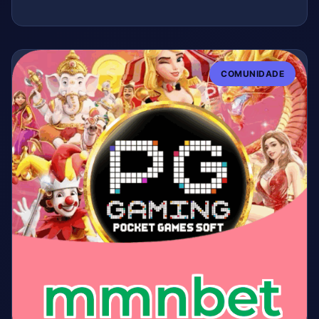
COMUNIDADE