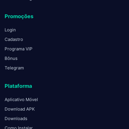
Promoções
Login
Cadastro
Programa VIP
Bônus
Telegram
Plataforma
Aplicativo Móvel
Download APK
Downloads
Como Instalar