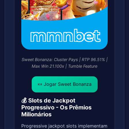
Sweet Bonanza: Cluster Pays | RTP 96.51% |
Max Win 21.100x | Tumble Feature
🍬 Jogar Sweet Bonanza
💰 Slots de Jackpot
Progressivo - Os Prêmios
Milionários
Progressive jackpot slots implementam