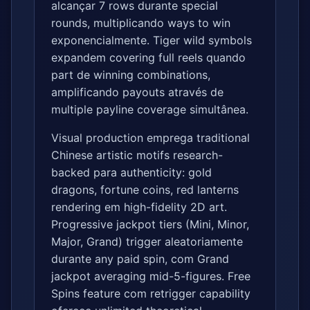
alcançar 7 rows durante special
rounds, multiplicando ways to win
exponencialmente. Tiger wild symbols
expandem covering full reels quando
part de winning combinations,
amplificando payouts através de
multiple payline coverage simultânea.
Visual production emprega traditional
Chinese artistic motifs research-
backed para authenticity: gold
dragons, fortune coins, red lanterns
rendering em high-fidelity 2D art.
Progressive jackpot tiers (Mini, Minor,
Major, Grand) trigger aleatoriamente
durante any paid spin, com Grand
jackpot averaging mid-5-figures. Free
Spins feature com retrigger capability