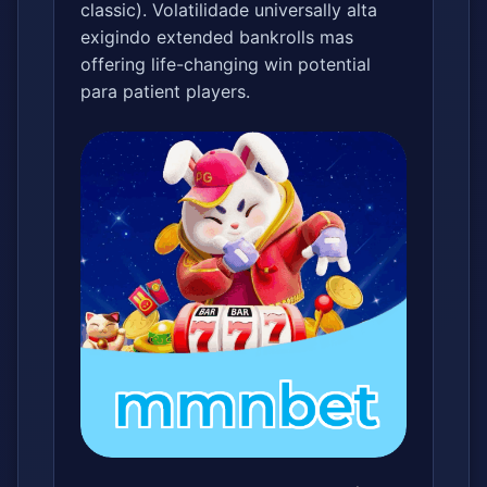
classic). Volatilidade universally alta
exigindo extended bankrolls mas
offering life-changing win potential
para patient players.