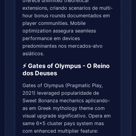
oferece unlimited theoretical
extensions, criando scenarios de multi-
hour bonus rounds documentados em
player communities. Mobile
optimization assegura seamless
performance em devices
predominantes nos mercados-alvo
asiáticos.
⚡ Gates of Olympus - O Reino
dos Deuses
Gates of Olympus (Pragmatic Play,
2021) leveraged popularidade de
Sweet Bonanza mechanics aplicando-
as em Greek mythology theme com
visual upgrade significativo. Opera em
same 6×5 cluster pays system mas
com enhanced multiplier feature: