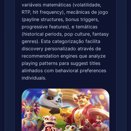
variáveis matemáticas (volatilidade,
RTP, hit frequency), mecânicas de jogo
(payline structures, bonus triggers,
progressive features), e temáticas
(historical periods, pop culture, fantasy
genres). Esta categorização facilita
discovery personalizado através de
recommendation engines que analyze
playing patterns para suggest titles
alinhados com behavioral preferences
individuais.