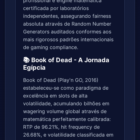
profissional e engine matemática
certificada por laboratórios
independentes, assegurando fairness
absoluta através de Random Number
Generators auditados conformes aos
mais rigorosos padrões internacionais
de gaming compliance.
📚 Book of Dead - A Jornada
Egípcia
Book of Dead (Play'n GO, 2016)
estabeleceu-se como paradigma de
excelência em slots de alta
volatilidade, acumulando bilhões em
wagering volume global através de
matemática perfeitamente calibrada:
RTP de 96.21%, hit frequency de
26.68%, e volatilidade classificada em