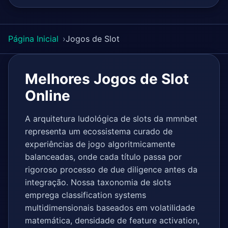
Página Inicial
Jogos de Slot
Melhores Jogos de Slot
Online
A arquitetura ludológica de slots da mmnbet
representa um ecossistema curado de
experiências de jogo algoritmicamente
balanceadas, onde cada título passa por
rigoroso processo de due diligence antes da
integração. Nossa taxonomia de slots
emprega classification systems
multidimensionais baseados em volatilidade
matemática, densidade de feature activation,