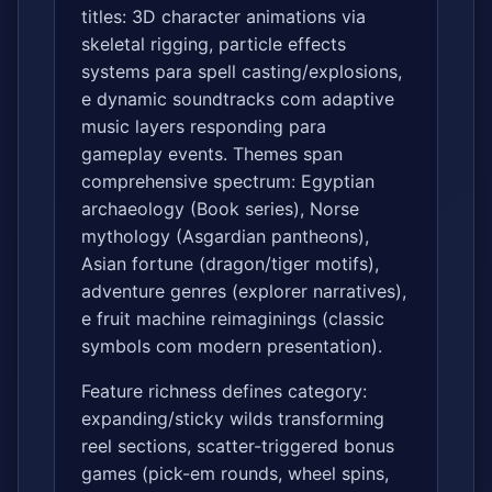
titles: 3D character animations via
skeletal rigging, particle effects
systems para spell casting/explosions,
e dynamic soundtracks com adaptive
music layers responding para
gameplay events. Themes span
comprehensive spectrum: Egyptian
archaeology (Book series), Norse
mythology (Asgardian pantheons),
Asian fortune (dragon/tiger motifs),
adventure genres (explorer narratives),
e fruit machine reimaginings (classic
symbols com modern presentation).
Feature richness defines category:
expanding/sticky wilds transforming
reel sections, scatter-triggered bonus
games (pick-em rounds, wheel spins,