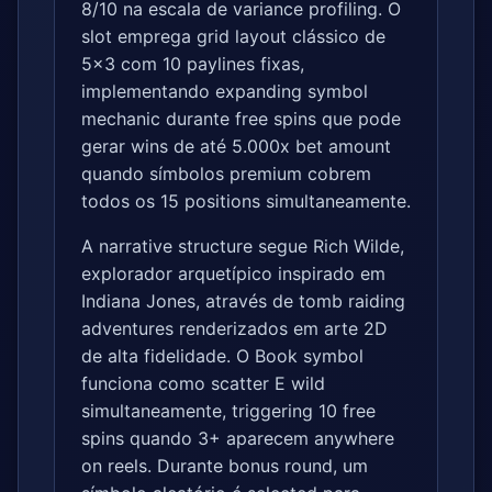
8/10 na escala de variance profiling. O
slot emprega grid layout clássico de
5×3 com 10 paylines fixas,
implementando expanding symbol
mechanic durante free spins que pode
gerar wins de até 5.000x bet amount
quando símbolos premium cobrem
todos os 15 positions simultaneamente.
A narrative structure segue Rich Wilde,
explorador arquetípico inspirado em
Indiana Jones, através de tomb raiding
adventures renderizados em arte 2D
de alta fidelidade. O Book symbol
funciona como scatter E wild
simultaneamente, triggering 10 free
spins quando 3+ aparecem anywhere
on reels. Durante bonus round, um