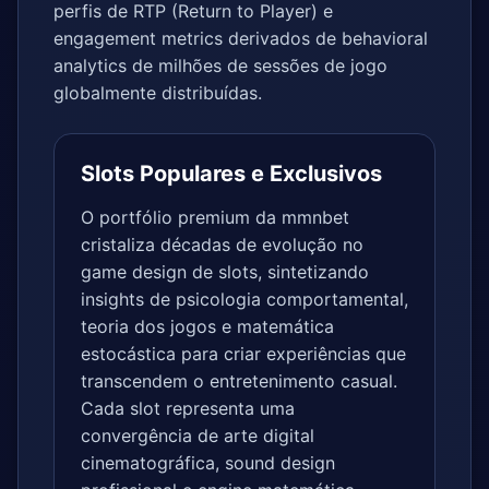
perfis de RTP (Return to Player) e
engagement metrics derivados de behavioral
analytics de milhões de sessões de jogo
globalmente distribuídas.
Slots Populares e Exclusivos
O portfólio premium da mmnbet
cristaliza décadas de evolução no
game design de slots, sintetizando
insights de psicologia comportamental,
teoria dos jogos e matemática
estocástica para criar experiências que
transcendem o entretenimento casual.
Cada slot representa uma
convergência de arte digital
cinematográfica, sound design