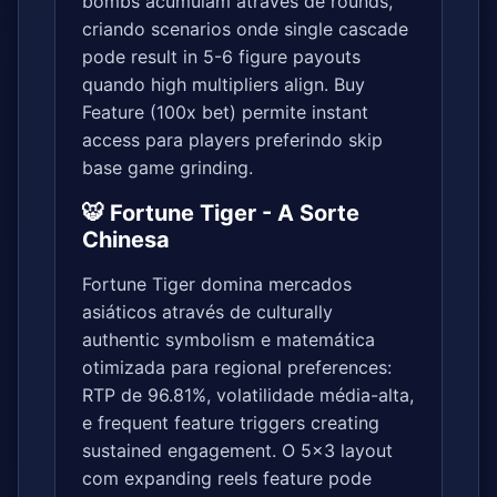
bombs acumulam através de rounds,
criando scenarios onde single cascade
pode result in 5-6 figure payouts
quando high multipliers align. Buy
Feature (100x bet) permite instant
access para players preferindo skip
base game grinding.
🐯 Fortune Tiger - A Sorte
Chinesa
Fortune Tiger domina mercados
asiáticos através de culturally
authentic symbolism e matemática
otimizada para regional preferences:
RTP de 96.81%, volatilidade média-alta,
e frequent feature triggers creating
sustained engagement. O 5×3 layout
com expanding reels feature pode