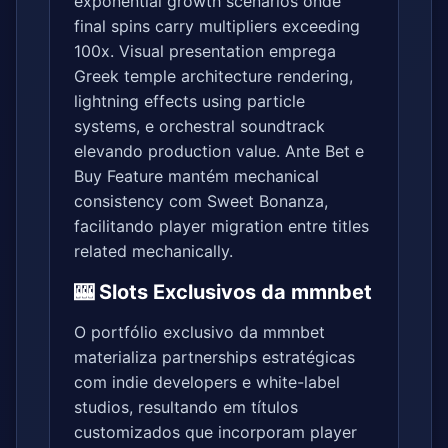
exponential growth scenarios onde
final spins carry multipliers exceeding
100x. Visual presentation emprega
Greek temple architecture rendering,
lightning effects using particle
systems, e orchestral soundtrack
elevando production value. Ante Bet e
Buy Feature mantém mechanical
consistency com Sweet Bonanza,
facilitando player migration entre titles
related mechanically.
🎰 Slots Exclusivos da mmnbet
O portfólio exclusivo da mmnbet
materializa partnerships estratégicas
com indie developers e white-label
studios, resultando em títulos
customizados que incorporam player