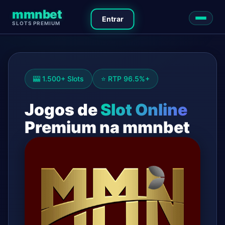
mmnbet
Entrar
SLOTS PREMIUM
🎰 1.500+ Slots
⭐ RTP 96.5%+
Jogos de
Slot Online
Premium na mmnbet