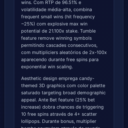
wins. Com RTP de 96.51% e
volatilidade média-alta, combina
frequent small wins (hit frequency
~25%) com explosive max win
potential de 21.100x stake. Tumble
feature remove winning symbols
permitindo cascades consecutivos,
com multipliciers aleatórios de 2x-100x
aparecendo durante free spins para
exponential win scaling.
Aesthetic design emprega candy-
themed 3D graphics com color palette
saturado targeting broad demographic
appeal. Ante Bet feature (25% bet
increase) dobra chances de triggering
10 free spins através de 4+ scatter
lollipops. Durante bonus, multiplier